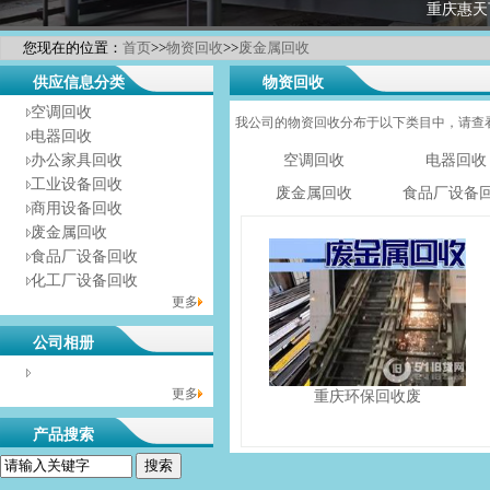
重庆惠天
您现在的位置：
首页
>>
物资回收
>>
废金属回收
供应信息分类
物资回收
空调回收
我公司的物资回收分布于以下类目中，请查
电器回收
办公家具回收
空调回收
电器回收
工业设备回收
废金属回收
食品厂设备
商用设备回收
废金属回收
食品厂设备回收
化工厂设备回收
更多
公司相册
没有相册分类！
更多
重庆环保回收废
产品搜索